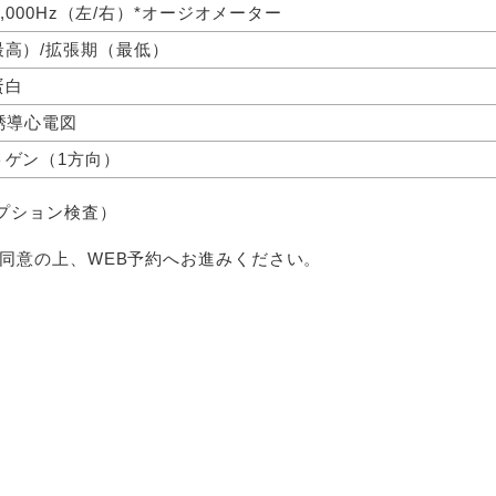
z/4,000Hz（左/右）*オージオメーター
最高）/拡張期（最低）
蛋白
誘導心電図
トゲン（1方向）
プション検査）
同意の上、WEB予約へお進みください。