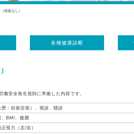
断（採血なし）
各種健康診断
し）
、労働安全衛生規則に準拠した内容です。
往歴・自覚症状）、視診、聴診
、BMI、腹囲
矯正視力（左/右）